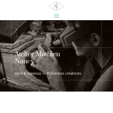
Atelier Mathieu
Nancy
Alice & Vanessa — Bijoutières créatrices