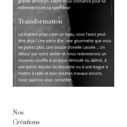
grande attention. Faites-nous confiance pour lui
redonner toute sa splendeur.
Transformation
La matière pour créer un bijou, vous l’avez peut-
être déjà ! Une pièce d’or, une gourmette que vous
ne portez plus, une boucle d’oreille cassée… Un
détour par notre atelier et nous redonnerons un
nouveau souffle à un bijou démodé ou abîmé, à
une pierre dépolie ou dessertie ou à une bague à
mettre à taille et bien d’autres travaux encore,
nous saurons vous conseiller.
Nos
Créations