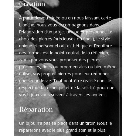
Création
À partir de votre idée ou en nous laissant carte
blanche, nous vous accompagnons dans
l’élaboration d’un projet unique et personnel. Le
choix des pierres (précieuses ou fines), le style
unique et personnel où l’esthétique et l’équilibre
des formes est le point central de la réflexion.
Nous pouvons vous proposer des pierres
précieuses, fines ou ornementales ou bien même
utiliser vos propres pierres pour leur redonner
une seconde vie. Tout peut-être réalisé dans le
respect de la technique et de la solidité pour que
vos bijoux vous suivent à travers les années.
Réparation
Un bijou n’a pas sa place dans un tiroir. Nous le
réparerons avec le plus grand soin et la plus